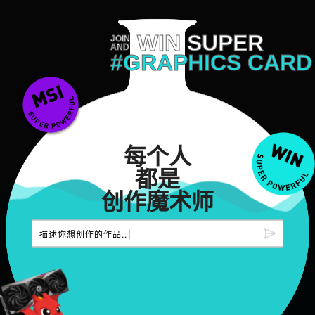
WIN SUPER
JOIN
AND
#GRAPHICS CARD
每个人
都是
创作魔术师
描
述
你
想
创
作
的
作
品
.
.
.
.
.
|