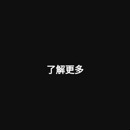
GeForce RTX™ 4070 Ti SUPER 16G
GAMING SLIM STALKER 2 EDITION
了解更多
了解更多