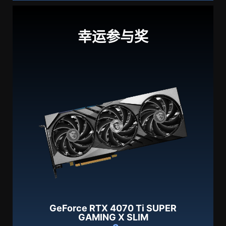
幸运参与奖
GeForce RTX 4070 Ti SUPER
GAMING X SLIM