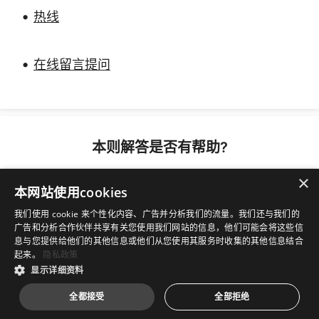
•
热线
•
在线留言提问
本则解答是否有帮助?
×
Yes
No
本网站使用cookies
我们使用 cookie 来个性化内容、广告并分析我们的流量。我们还与我们的
广告和分析合作伙伴共享有关您使用我们网站的信息，他们可能会将这些信
息与您提供给他们的其他信息或他们从您使用其服务时收集的其他信息结合
起来。
隐私政策
Copyright © 2026 版权为微星科技股份有限公司所有
沪ICP
显示详细资料
备19047683号-3
|
沪公网安备 31010702007744 号
全都接受
全部拒绝