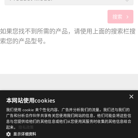
搜索
如果您找不到所需的产品，请使用上面的搜索栏搜
索您的产品型号。
找不到解答？
×
本网站使用cookies
我们使用 cookie 来个性化内容、广告并分析我们的流量。我们还与我们的
广告和分析合作伙伴共享有关您使用我们网站的信息，他们可能会将这些信
探索更多有用的支援
息与您提供给他们的其他信息或他们从您使用其服务时收集的其他信息结合
起来。
隐私政策
显示详细资料