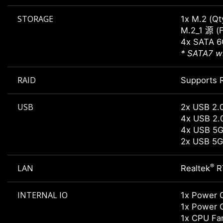
STORAGE
1x M.2 (Qt
M.2_1 源 (
4x SATA 6
* SATA7 wi
RAID
Supports R
USB
2x USB 2.
4x USB 2.
4x USB 5G
2x USB 5G
®
LAN
Realtek
R
INTERNAL IO
1x Power 
1x Power 
1x CPU Fa