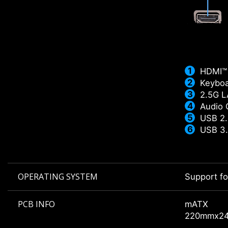
HDMI™
Keyboa
2.5G 
Audio 
USB 2.
USB 3.
OPERATING SYSTEM
Support f
PCB INFO
mATX
220mmx2