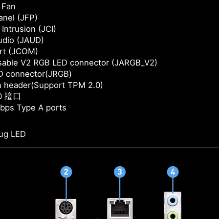
 Fan
anel (JFP)
Intrusion (JCI)
udio (JAUD)
rt (JCOM)
sable V2 RGB LED connector (JARGB_V2)
D connector(JRGB)
n header(Support TPM 2.0)
.0 接口
bps Type A ports
ug LED