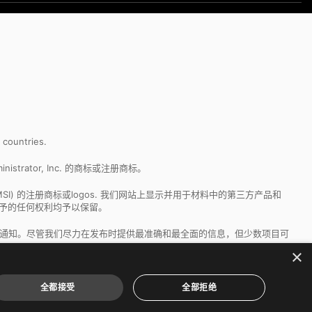
r countries.
inistrator, Inc. 的商标或注册商标。
(MSI) 的注册商标或logos. 我们网站上显示并用于材料中的第三方产品和
确授予的任何权利均予以保留。
行通知。尽管我们尽力在发布时提供最准确和最全面的信息，但少数项目可
。
×
全都接受
全部拒绝