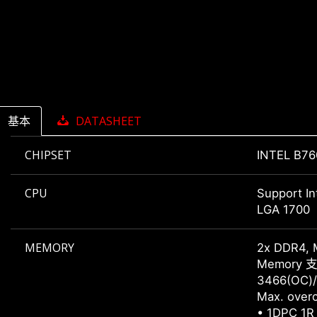
基本
DATASHEET
CHIPSET
INTEL B76
CPU
Support In
LGA 1700
MEMORY
2x DDR4, 
Memory 支持
3466(OC)/
Max. overc
• 1DPC 1R