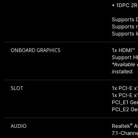
• 1DPC 2R
Supports 
Supports 
Supports I
ONBOARD GRAPHICS
1x HDMI™
Support H
*Available
installed.
SLOT
1x PCI-
1x PCI-
PCI_E1 Gen
PCI_E2 Gen
®
AUDIO
Realtek
A
7.1-Channe