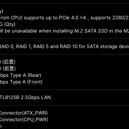
y)
From CPU) supports up to PCIe 4.0 x4 , supports 2280/
G (Qty)
ll be unavailable when installing M.2 SATA SSD in the M2
AID 0, RAID 1, RAID 5 and RAID 10 for SATA storage dev
0 (后置)
0 (前置)
bps Type A (Rear)
bps Type A (Front)
TL8125B 2.5Gbps LAN
Connector(ATX_PWR)
Connector(CPU_PWR)
n