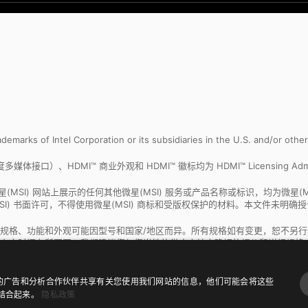
trademarks of Intel Corporation or its subsidiaries in the U.S. and/or othe
e（高清晰度多媒体接口）、HDMI™ 商业外观和 HDMI™ 徽标均为 HDMI™ Licensing Adm
在 微星(MSI) 网站上展示的任何其他微星(MSI) 服务或产品名称或标识，均为微星
SI) 书面许可，不得使用微星(MSI) 商标和受版权保护的材料。本文件未明
规格、功能和外观可能因型号和国家/地区而异。所有规格如有变更，恕不另
上市时间有所不同。我们建议您与您当地的供应商核实确切的报价和详细规格
我们的广告和分析合作伙伴共享有关您使用我们网站的信息，他们可能会将这些
结合起来。
隐私政策