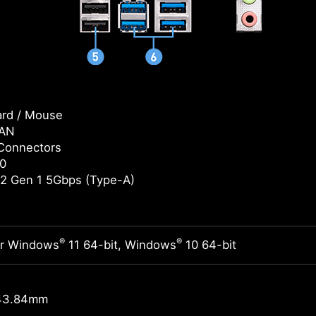
rd / Mouse
LAN
Connectors
0
2 Gen 1 5Gbps (Type-A)
®
®
or Windows
11 64-bit, Windows
10 64-bit
43.84mm