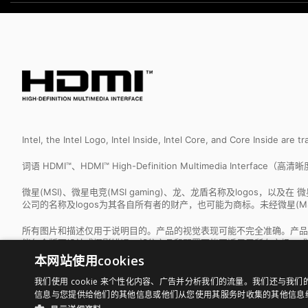
Intel, the Intel Logo, Intel Inside, Intel Core, and Core Inside are 
词语 HDMI™、HDMI™ High-Definition Multimedia Interfac
微星(MSI)、微星电竞(MSI gaming)、龙、龙盾名称及logos，以及
公司的名称及logos为其各自所有者的财产，也可能为商标。未经微星(M
所有图片和描述仅用于说明目的。产品的视觉表现可能不完全准确。产品
能包含版面设计或摄影错误。部分产品和配置可能不适用于所有市场，或
本网站使用cookies
我们使用 cookie 来个性化内容、广告并分析我们的流量。我们还与
信息与您提供给他们的其他信息或他们从您使用其服务时收集的其他信息