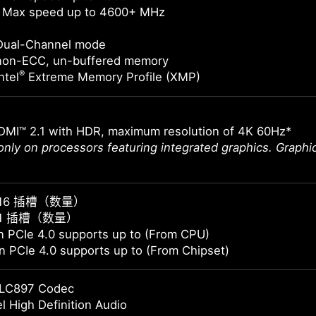
 Max speed up to 4600+ MHz
Dual-Channel mode
non-ECC, un-buffered memory
®
ntel
Extreme Memory Profile (XMP)
DMI™ 2.1 with HDR, maximum resolution of 4K 60Hz*
 only on processors featuring integrated graphics. Graph
E x16 插槽（数量）
E x1 插槽（数量）
 PCIe 4.0 supports up to (From CPU)
 PCIe 4.0 supports up to (From Chipset)
LC897 Codec
l High Definition Audio