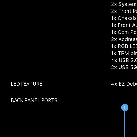
2x System
2x Front P
1x Chassis 
1x Front A
1x Com Po
2x Addres
1x RGB LE
1x TPM pi
4x USB 2
2x USB 5G
LED FEATURE
4x EZ Deb
BACK PANEL PORTS