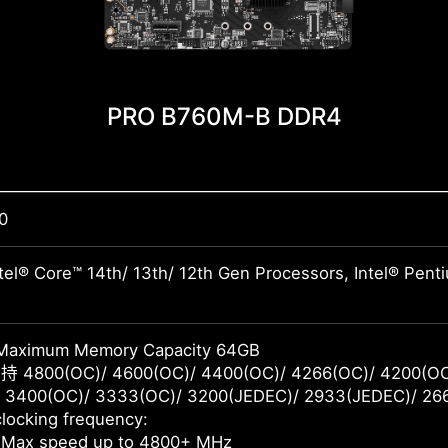
PRO B760M-B DDR4
0
tel® Core™ 14th/ 13th/ 12th Gen Processors, Intel® Pen
Maximum Memory Capacity 64GB
 4800(OC)/ 4600(OC)/ 4400(OC)/ 4266(OC)/ 4200(OC)
 3400(OC)/ 3333(OC)/ 3200(JEDEC)/ 2933(JEDEC)/ 26
locking frequency:
 Max speed up to 4800+ MHz